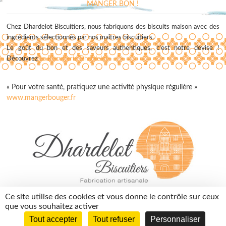
MANGER BON !
Chez Dhardelot Biscuitiers, nous fabriquons des biscuits maison avec des
ingrédients sélectionnés par nos maîtres biscuitiers.
Le goût du bon et des saveurs authentiques, c'est notre devise !
Découvrez
La Biscuiterie Dhardelot
« Pour votre santé, pratiquez une activité physique régulière »
www.mangerbouger.fr
contact@dhardelotbiscuitiers.fr
Ce site utilise des cookies et vous donne le contrôle sur ceux
03 74 05 01 10
que vous souhaitez activer
Tout accepter
Tout refuser
Personnaliser