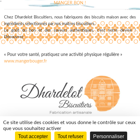
MANGER BON !
Chez Dhardelot Biscuitiers, nous fabriquons des biscuits maison avec des
ingrédients sélectionnés par nos maîtres biscuitiers.
Le goût du bon et des saveurs authentiques, c'est notre devise !
Découvrez
La Biscuiterie Dhardelot
« Pour votre santé, pratiquez une activité physique régulière »
www.mangerbouger.fr
contact@dhardelotbiscuitiers.fr
Ce site utilise des cookies et vous donne le contrôle sur ceux
03 74 05 01 10
que vous souhaitez activer
Tout accepter
Tout refuser
Personnaliser