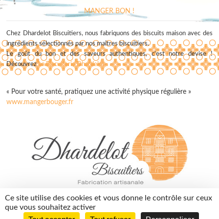
MANGER BON !
Chez Dhardelot Biscuitiers, nous fabriquons des biscuits maison avec des
ingrédients sélectionnés par nos maîtres biscuitiers.
Le goût du bon et des saveurs authentiques, c'est notre devise !
Découvrez
La Biscuiterie Dhardelot
« Pour votre santé, pratiquez une activité physique régulière »
www.mangerbouger.fr
contact@dhardelotbiscuitiers.fr
Ce site utilise des cookies et vous donne le contrôle sur ceux
03 74 05 01 10
que vous souhaitez activer