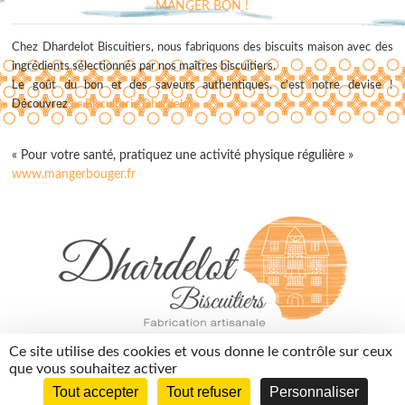
MANGER BON !
Chez Dhardelot Biscuitiers, nous fabriquons des biscuits maison avec des
ingrédients sélectionnés par nos maîtres biscuitiers.
Le goût du bon et des saveurs authentiques, c'est notre devise !
Découvrez
La Biscuiterie Dhardelot
« Pour votre santé, pratiquez une activité physique régulière »
www.mangerbouger.fr
contact@dhardelotbiscuitiers.fr
Ce site utilise des cookies et vous donne le contrôle sur ceux
03 74 05 01 10
que vous souhaitez activer
Tout accepter
Tout refuser
Personnaliser