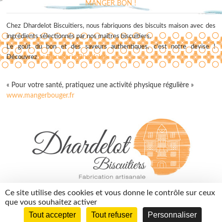
MANGER BON !
Chez Dhardelot Biscuitiers, nous fabriquons des biscuits maison avec des
ingrédients sélectionnés par nos maîtres biscuitiers.
Le goût du bon et des saveurs authentiques, c'est notre devise !
Découvrez
La Biscuiterie Dhardelot
« Pour votre santé, pratiquez une activité physique régulière »
www.mangerbouger.fr
contact@dhardelotbiscuitiers.fr
Ce site utilise des cookies et vous donne le contrôle sur ceux
03 74 05 01 10
que vous souhaitez activer
Tout accepter
Tout refuser
Personnaliser