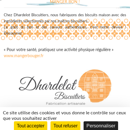
MANGER BON !
Chez Dhardelot Biscuitiers, nous fabriquons des biscuits maison avec des
ingrédients sélectionnés par nos maîtres biscuitiers.
Le goût du bon et des saveurs authentiques, c'est notre devise !
Découvrez
La Biscuiterie Dhardelot
« Pour votre santé, pratiquez une activité physique régulière »
www.mangerbouger.fr
contact@dhardelotbiscuitiers.fr
Ce site utilise des cookies et vous donne le contrôle sur ceux
03 74 05 01 10
que vous souhaitez activer
Tout accepter
Tout refuser
Personnaliser