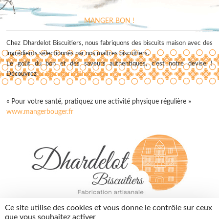
MANGER BON !
Chez Dhardelot Biscuitiers, nous fabriquons des biscuits maison avec des
ingrédients sélectionnés par nos maîtres biscuitiers.
Le goût du bon et des saveurs authentiques, c'est notre devise !
Découvrez
La Biscuiterie Dhardelot
« Pour votre santé, pratiquez une activité physique régulière »
www.mangerbouger.fr
contact@dhardelotbiscuitiers.fr
Ce site utilise des cookies et vous donne le contrôle sur ceux
03 74 05 01 10
que vous souhaitez activer