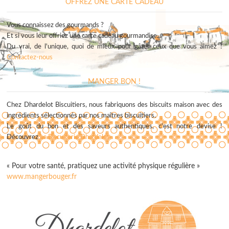
OFFREZ UNE CARTE CADEAU
Vous connaissez des gourmands ?
Et si vous leur offriez une carte cadeau gourmandise...
Du vrai, de l'unique, quoi de mieux pour gâter ceux que vous aimez !
Contactez-nous
MANGER BON !
Chez Dhardelot Biscuitiers, nous fabriquons des biscuits maison avec des
ingrédients sélectionnés par nos maîtres biscuitiers.
Le goût du bon et des saveurs authentiques, c'est notre devise !
Découvrez
La Biscuiterie Dhardelot
« Pour votre santé, pratiquez une activité physique régulière »
www.mangerbouger.fr