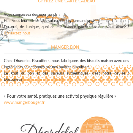
OFFREZ UNE CARTE CADEAU
Vous connaissez des gourmands ?
Et si vous leur offriez une carte cadeau gourmandise...
Du vrai, de l'unique, quoi de mieux pour gâter ceux que vous aimez !
Contactez-nous
MANGER BON !
Chez Dhardelot Biscuitiers, nous fabriquons des biscuits maison avec des
ingrédients sélectionnés par nos maîtres biscuitiers.
Le goût du bon et des saveurs authentiques, c'est notre devise !
Découvrez
La Biscuiterie Dhardelot
« Pour votre santé, pratiquez une activité physique régulière »
www.mangerbouger.fr