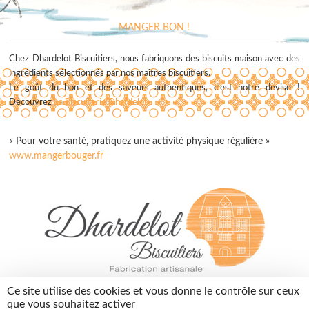
MANGER BON !
Chez Dhardelot Biscuitiers, nous fabriquons des biscuits maison avec des
ingrédients sélectionnés par nos maîtres biscuitiers.
Le goût du bon et des saveurs authentiques, c'est notre devise !
Découvrez
La Biscuiterie Dhardelot
« Pour votre santé, pratiquez une activité physique régulière »
www.mangerbouger.fr
contact@dhardelotbiscuitiers.fr
Ce site utilise des cookies et vous donne le contrôle sur ceux
03 74 05 01 10
que vous souhaitez activer