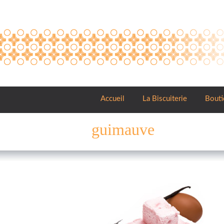
Panneau de gestion des cookies
Accueil
La Biscuiterie
Bouti
guimauve