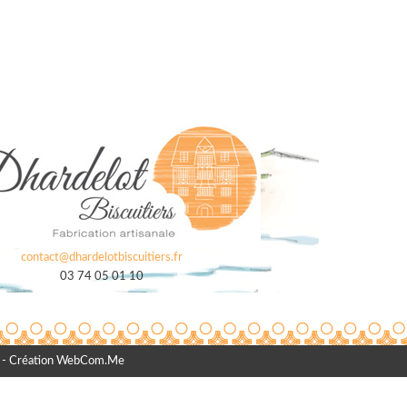
contact@dhardelotbiscuitiers.fr
03 74 05 01 10
- Création WebCom.Me