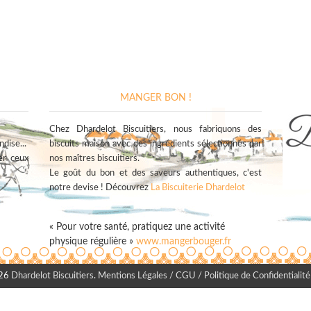
MANGER BON !
Chez Dhardelot Biscuitiers, nous fabriquons des
dise...
biscuits maison avec des ingrédients sélectionnés par
er ceux
nos maîtres biscuitiers.
Le goût du bon et des saveurs authentiques, c'est
notre devise ! Découvrez
La Biscuiterie Dhardelot
« Pour votre santé, pratiquez une activité
physique régulière »
www.mangerbouger.fr
026
Dhardelot Biscuitiers
.
Mentions Légales / CGU / Politique de Confidentialité