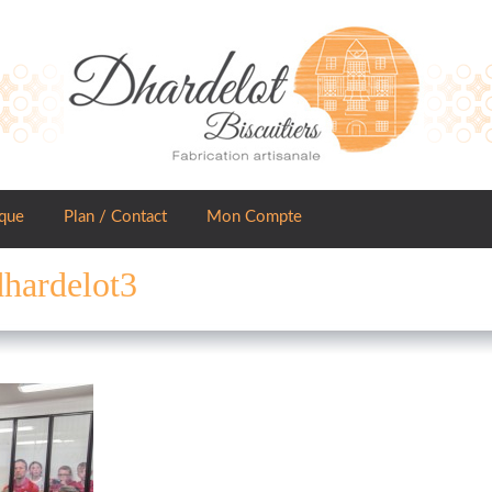
que
Plan / Contact
Mon Compte
dhardelot3