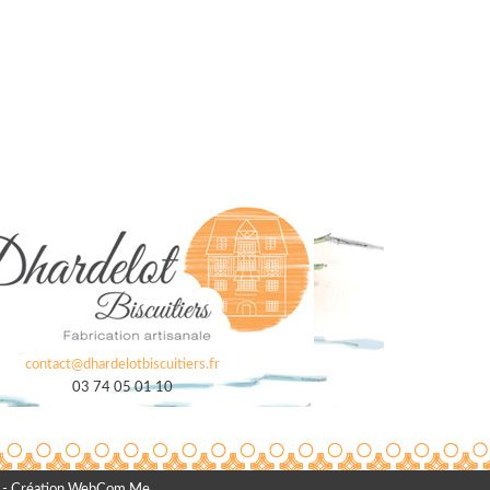
contact@dhardelotbiscuitiers.fr
03 74 05 01 10
- Création WebCom.Me