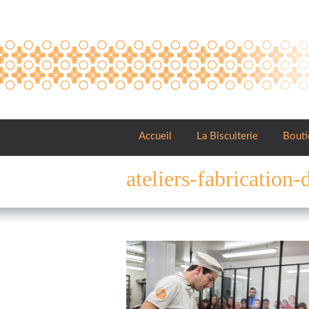
Panneau de gestion des cookies
Accueil
La Biscuiterie
Bouti
ateliers-fabrication-