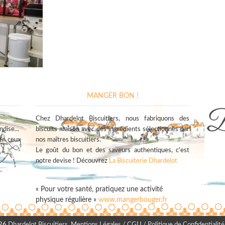
MANGER BON !
Chez Dhardelot Biscuitiers, nous fabriquons des
dise...
biscuits maison avec des ingrédients sélectionnés par
er ceux
nos maîtres biscuitiers.
Le goût du bon et des saveurs authentiques, c'est
notre devise ! Découvrez
La Biscuiterie Dhardelot
« Pour votre santé, pratiquez une activité
physique régulière »
www.mangerbouger.fr
026
Dhardelot Biscuitiers
.
Mentions Légales / CGU / Politique de Confidentialité